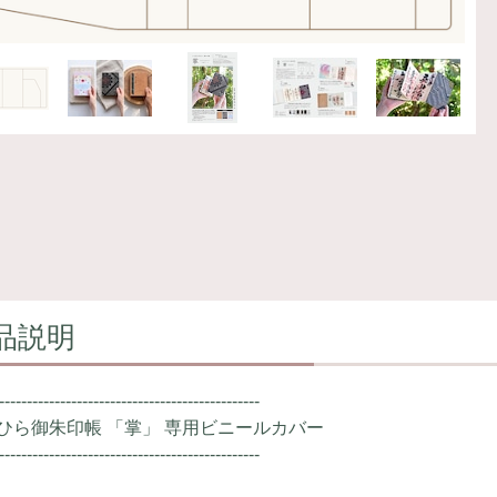
品説明
-----------------------------------------------
ひら御朱印帳 「掌」 専用ビニールカバー
-----------------------------------------------