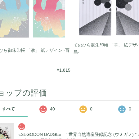
てのひら御朱印帳 「掌」 紙デザイ
ひら御朱印帳 「掌」 紙デザイン -百
島-
¥1,815
ョップの評価
すべて
40
0
0
«SEGODON BADGE» " 世界自然遺産登録記念 (ウミガメ)