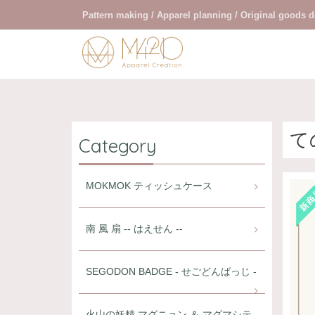
Pattern making / Apparel planning / Original goods 
て
Category
MOKMOK ティッシュケース
南 風 扇 -- はえせん --
SEGODON BADGE - せごどんばっじ -
火山の妖精 マグニョン ＆ マグマシテ