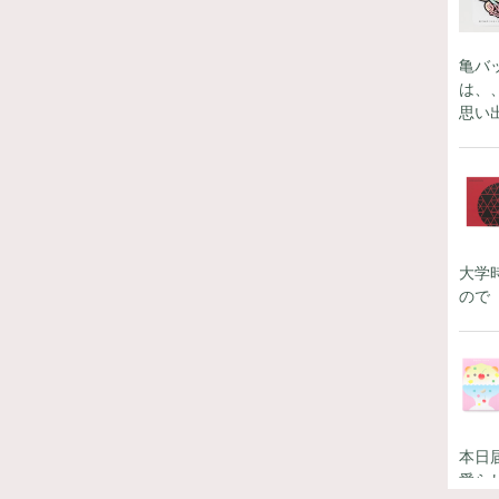
亀バ
は、
思い
大学
ので
本日
愛ら