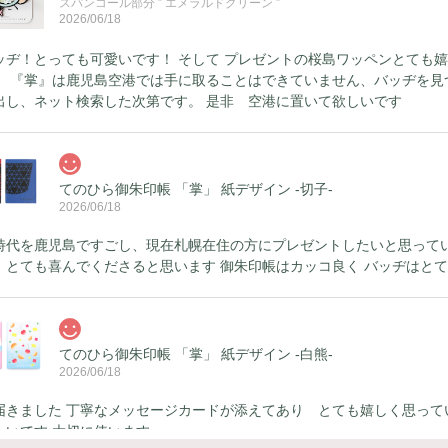
スパンコール部分 ” エメラルドグリーン ”
2026/06/18
ッヂ！とっても可愛いです！ そして プレゼントの桜島ワッペンとても嬉
、 『掌』は鹿児島空港では手に取ることはできていません、バッヂを見
出し、ネット検索した次第です。 是非 空港に置いて欲しいです
てのひら御朱印帳 「掌」 紙デザイン -切子-
2026/06/18
時代を鹿児島ですごし、現在札幌在住の方にプレゼントしたいと思ってい
 とても喜んでくださると思います 御朱印帳はカッコ良く バッヂはと
てのひら御朱印帳 「掌」 紙デザイン -白熊-
2026/06/18
届きました 丁寧なメッセージカードが添えてあり とても嬉しく思って
しいです 大切に使います