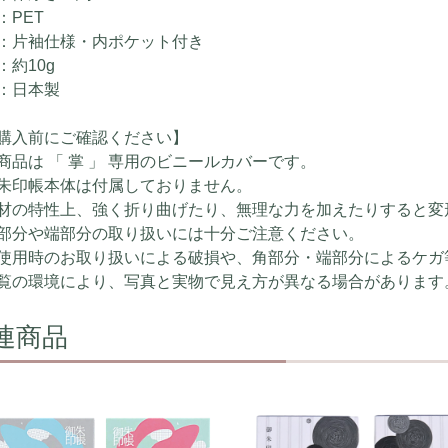
：PET
：片袖仕様・内ポケット付き
：約10g
：日本製
購入前にご確認ください】
商品は 「 掌 」 専用のビニールカバーです。
朱印帳本体は付属しておりません。
材の特性上、強く折り曲げたり、無理な力を加えたりすると変
部分や端部分の取り扱いには十分ご注意ください。
使用時のお取り扱いによる破損や、角部分・端部分によるケガ
覧の環境により、写真と実物で見え方が異なる場合があります
連商品