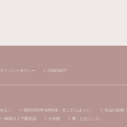
MOKMOKティッシュケース S ※通常プリントバージョン
ホワイト
2026/01/19
こずえさんがYouTubeでファンの方からいただいたとこちらのティッ
ぐ検索しました！ 本日届きましたがホントに可愛い♬ お友達にもプレゼ
ライバシーポリシー
CONTACT
« マグニョン キーホルダー付きぬいぐるみ »
① マルニョン
2025/12/01
« マグニョン ポールチェーン付きぬいぐるみストラップ »
せん --
SEGODON BADGE - せごどんばっじ -
火山の妖精 
① マルニョン
2025/11/30
WEBストア限定品
その他
掌 - たなごころ -