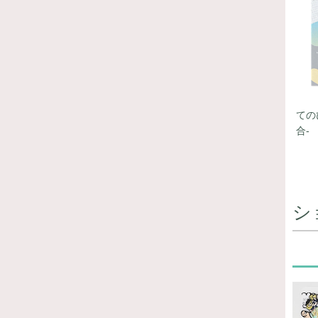
ての
合-
シ