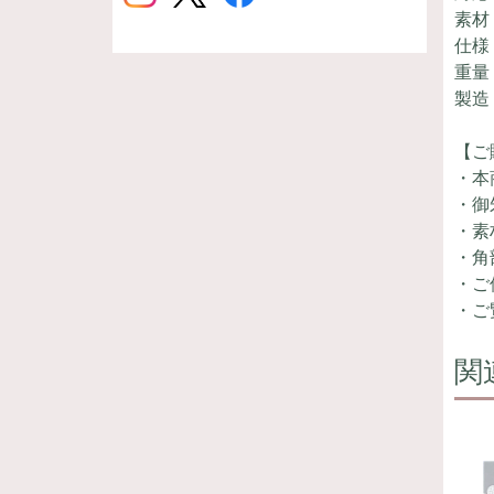
素材
仕様
重量
製造
【ご
・本
・御
・素
・角
・ご
・ご
関