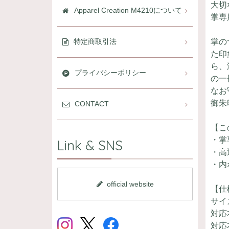
大切
Apparel Creation M4210について
掌専
掌の
特定商取引法
た印
ら、
プライバシーポリシー
の一
なお
御朱
CONTACT
【こ
・掌
Link & SNS
・高
・内
official website
【仕
サイ
対応本
対応