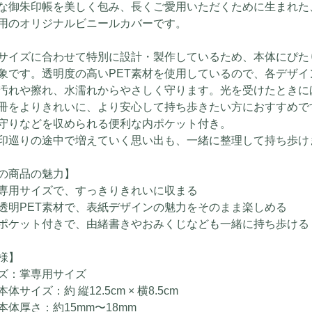
な御朱印帳を美しく包み、長くご愛用いただくために生まれた
用のオリジナルビニールカバーです。
サイズに合わせて特別に設計・製作しているため、本体にぴた
象です。透明度の高いPET素材を使用しているので、各デザ
汚れや擦れ、水濡れからやさしく守ります。光を受けたときに
冊をよりきれいに、より安心して持ち歩きたい方におすすめで
守りなどを収められる便利な内ポケット付き。
印巡りの途中で増えていく思い出も、一緒に整理して持ち歩け
の商品の魅力】
専用サイズで、すっきりきれいに収まる
透明PET素材で、表紙デザインの魅力をそのまま楽しめる
ポケット付きで、由緒書きやおみくじなども一緒に持ち歩ける
様】
ズ：掌専用サイズ
体サイズ：約 縦12.5cm × 横8.5cm
本体厚さ：約15mm〜18mm