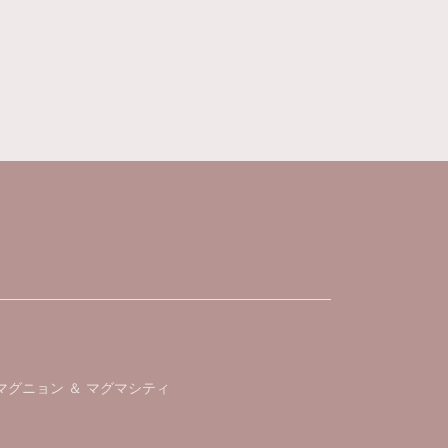
シュケースを紹介されていて、とっても可愛かったの
ントしたいです。 大切に使います。
マグニョン ＆ マグマシティ