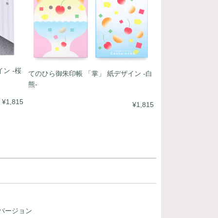
ン -桜
てのひら御朱印帳 「掌」 紙デザイン -白
熊-
¥1,815
¥1,815
 " バージョン