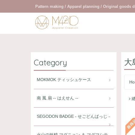
Pattern making / Apparel planning / Original goods 
大
Category
MOKMOK ティッシュケース
Ho
南 風 扇 -- はえせん --
纏
SEGODON BADGE - せごどんばっじ -
火山の妖精 マグニョン ＆ マグマシテ