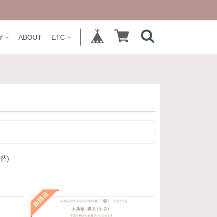
Y
ABOUT
ETC
切替)