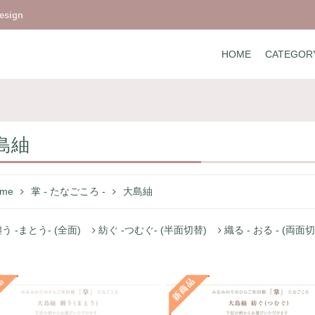
design
HOME
CATEGOR
島紬
me
掌 - たなごころ -
大島紬
う -まとう- (全面)
紡ぐ -つむぐ- (半面切替)
織る - おる - (両面