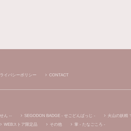
ライバシーポリシー
CONTACT
せん --
SEGODON BADGE - せごどんばっじ -
火山の妖精 
WEBストア限定品
その他
掌 - たなごころ -