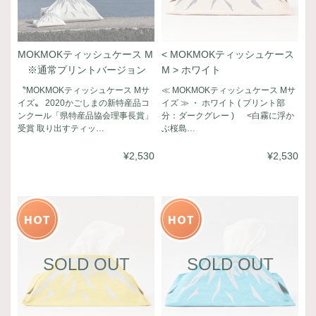
MOKMOKティッシュケース M
< MOKMOKティッシュケース
※通常プリントバージョン
M > ホワイト
〝MOKMOKティッシュケース Mサ
≪ MOKMOKティッシュケース Mサ
イズ〟 2020かごしまの新特産品コ
イズ ≫ ・ ホワイト ( プリント部
ンクール「県特産品協会理事長賞」
分：ダークグレー ) <白霧に浮か
受賞 取り出すティッ…
ぶ桜島…
¥2,530
¥2,530
SOLD OUT
SOLD OUT