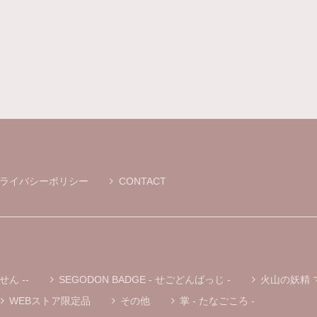
ライバシーポリシー
CONTACT
せん --
SEGODON BADGE - せごどんばっじ -
火山の妖精 
WEBストア限定品
その他
掌 - たなごころ -