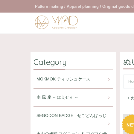
Pattern making / Apparel planning / Original goods 
ぬ
Category
MOKMOK ティッシュケース
Ho
南 風 扇 -- はえせん --
SEGODON BADGE - せごどんばっじ -
火山の妖精 マグニョン ＆ マグマシテ