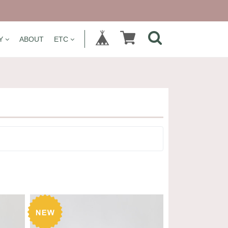
Y
ABOUT
ETC