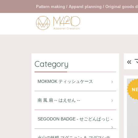
Pattern making / Apparel planning / Original goods 
«
Category
MOKMOK ティッシュケース
南 風 扇 -- はえせん --
SEGODON BADGE - せごどんばっじ -
火山の妖精 マグニョン ＆ マグマシテ