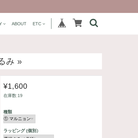
Y
ABOUT
ETC
み »
¥1,600
在庫数:19
種類
ラッピング (個別）