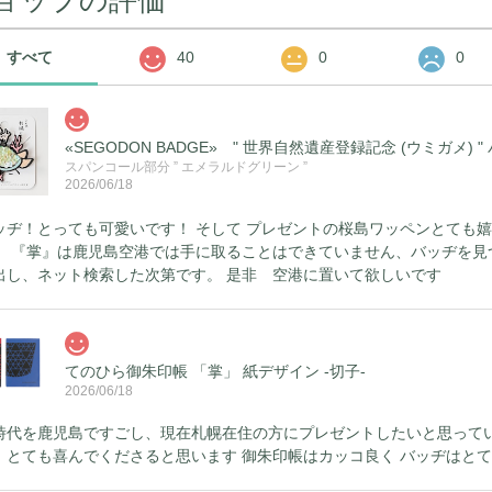
すべて
40
0
0
«SEGODON BADGE» " 世界自然遺産登録記念 (ウミガメ)
スパンコール部分 ” エメラルドグリーン ”
2026/06/18
ッヂ！とっても可愛いです！ そして プレゼントの桜島ワッペンとても嬉
、 『掌』は鹿児島空港では手に取ることはできていません、バッヂを見
出し、ネット検索した次第です。 是非 空港に置いて欲しいです
てのひら御朱印帳 「掌」 紙デザイン -切子-
2026/06/18
時代を鹿児島ですごし、現在札幌在住の方にプレゼントしたいと思ってい
 とても喜んでくださると思います 御朱印帳はカッコ良く バッヂはと