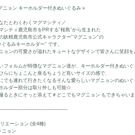
マグニョン キーホルダー付きぬいぐるみ »
なたとわくわくマグマシティ／
マシティ鹿児島市をPRする"桜島"から生まれた
の妖精鹿児島市公式キャラクター"マグニョン"の
ぬいぐるみキーホルダー" です。
ニョンの可愛さが溢れたキュートなデザインで皆さんに笑顔を
いフォルムが特徴なマグニョン達が、キーホルダー付きぬいぐ
ひらにちょこんと座るちょうど良いサイズの感で、
にでも連れて行きたくなるそんな愛らしいマグニョンのぬいぐ
ホルダー部分は取り外しも可能☆
撮るときにそっと添えて＃どこでもマグニョン もできちゃい
---------------------------------------------
バリエーション (全4種)
リキニョン