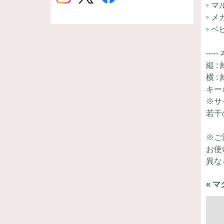
◦ 
◦ 
◦ 
----
縦 :
横 :
キー
※サ
若干
※ご
お使
異な
« 