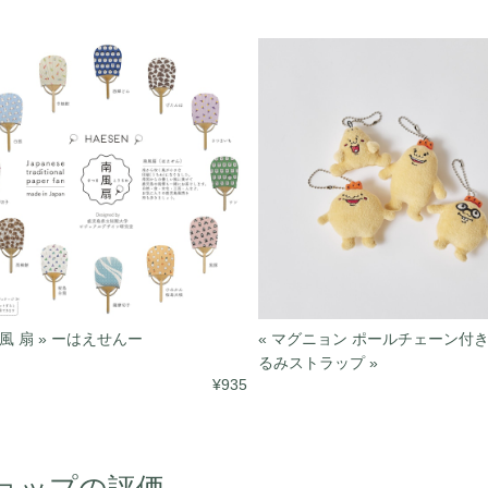
 風 扇 » ーはえせんー
« マグニョン ポールチェーン付
るみストラップ »
¥935
ョップの評価