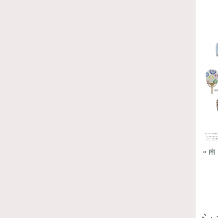
« 南
シ