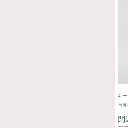
キー
写真
関