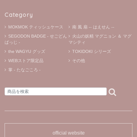
こちらのティッシュケースを紹介されていて、とっても可
愛かったのですぐ検索しました！ 本日届きましたがホント
Category
に可愛い♬ お友達にもプレゼントしたいです。 大切に使
います。
MOKMOK ティッシュケース
南 風 扇 -- はえせん --
SEGODON BADGE - せごどん
火山の妖精 マグニョン ＆ マグ
ばっじ -
マシティ
« マグニョン キーホルダー付きぬいぐるみ »
the WAGYU グッズ
TOKIDOKI シリーズ
① マルニョン
2025/12/01
WEBストア限定品
その他
掌 - たなごころ -
« マグニョン ポールチェーン付きぬいぐるみストラップ »
① マルニョン
2025/11/30
かわいい🩷購入できて良かったです。ありがとうございま
した。
official website
« マグニョンワッペン »