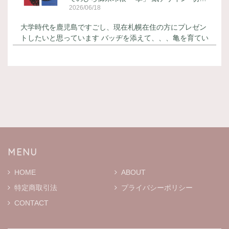
2026/06/18
大学時代を鹿児島ですごし、現在札幌在住の方にプレゼン
トしたいと思っています バッヂを添えて、、、亀を育てい
らっしゃるので とても喜んでくださると思います 御朱印
帳はカッコ良く バッヂはとても可愛いです！
てのひら御朱印帳 「掌」 紙デザイン -白熊-
2026/06/18
本日届きました 丁寧なメッセージカードが添えてあり と
ても嬉しく思っています ありがとうございます 御朱印帳
はとても可愛らしいです 大切に使います
MENU
HOME
ABOUT
特定商取引法
プライバシーポリシー
MOKMOKティッシュケース S ※通常プリントバージョン
ホワイト
CONTACT
2026/01/19
二宮こずえさんがYouTubeでファンの方からいただいたと