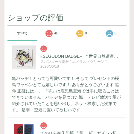
ショップの評価
すべて
40
0
0
«SEGODON BADGE» " 世界自然遺産登録記念 (ウミガメ) " バージョン
スパンコール部分 ” エメラルドグリーン ”
2026/06/18
亀バッヂ！とっても可愛いです！ そして プレゼントの桜
島ワッペンとても嬉しいです！ ありがとうございます 追
伸 正確には、、 『掌』は鹿児島空港では手に取ることは
できていません、バッヂを見つけた際 テレビ放送で掌が
紹介されていたことを思い出し、ネット検索した次第で
す。 是非 空港に置いて欲しいです
てのひら御朱印帳 「掌」 紙デザイン -切子-