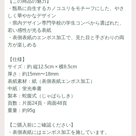
【この商品の魅力】
・甑島に自生するカノコユリをモチーフにした、やさ
しく華やかなデザイン
・県内デザイン専門学校の学生コンペから選ばれた、
若い感性が光る表紙
・表側表紙のエンボス加工で、見た目と手ざわりの両
方が楽しめる
【仕様】
サイズ：約 縦12.5cm × 横8.5cm
厚さ：約15mm〜18mm
表紙素材：紙（表側表紙エンボス加工）
中紙：蛍光奉書
製本：蛇腹式（じゃばらしき）
頁数：片面24頁・両面48頁
重量：約95g
【ご購入前にご確認ください】
・表側表紙にはエンボス加工を施しています。