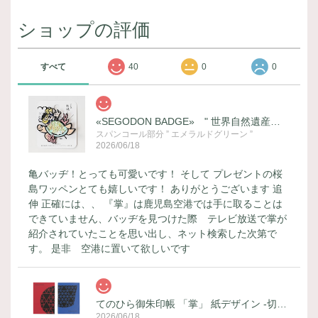
ショップの評価
すべて
40
0
0
«SEGODON BADGE» " 世界自然遺産登録記念 (ウミガメ) " バージョン
スパンコール部分 ” エメラルドグリーン ”
2026/06/18
亀バッヂ！とっても可愛いです！ そして プレゼントの桜
島ワッペンとても嬉しいです！ ありがとうございます 追
伸 正確には、、 『掌』は鹿児島空港では手に取ることは
できていません、バッヂを見つけた際 テレビ放送で掌が
紹介されていたことを思い出し、ネット検索した次第で
す。 是非 空港に置いて欲しいです
てのひら御朱印帳 「掌」 紙デザイン -切子-
2026/06/18