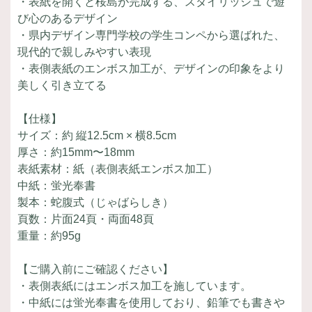
・表紙を開くと桜島が完成する、スタイリッシュで遊
び心のあるデザイン
・県内デザイン専門学校の学生コンペから選ばれた、
現代的で親しみやすい表現
・表側表紙のエンボス加工が、デザインの印象をより
美しく引き立てる
【仕様】
サイズ：約 縦12.5cm × 横8.5cm
厚さ：約15mm〜18mm
表紙素材：紙（表側表紙エンボス加工）
中紙：蛍光奉書
製本：蛇腹式（じゃばらしき）
頁数：片面24頁・両面48頁
重量：約95g
【ご購入前にご確認ください】
・表側表紙にはエンボス加工を施しています。
・中紙には蛍光奉書を使用しており、鉛筆でも書きや