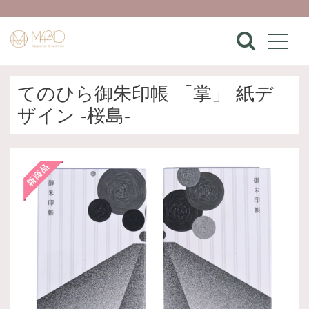
てのひら御朱印帳 「掌」 紙デ
ザイン -桜島-