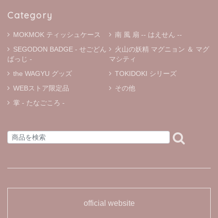
愛かったのですぐ検索しました！ 本日届きましたがホント
Category
に可愛い♬ お友達にもプレゼントしたいです。 大切に使
います。
MOKMOK ティッシュケース
南 風 扇 -- はえせん --
SEGODON BADGE - せごどん
火山の妖精 マグニョン ＆ マグ
ばっじ -
マシティ
« マグニョン キーホルダー付きぬいぐるみ »
the WAGYU グッズ
TOKIDOKI シリーズ
① マルニョン
2025/12/01
WEBストア限定品
その他
掌 - たなごころ -
« マグニョン ポールチェーン付きぬいぐるみストラップ »
① マルニョン
2025/11/30
かわいい🩷購入できて良かったです。ありがとうございま
した。
official website
« マグニョンワッペン »
➁ 焼酎グラス