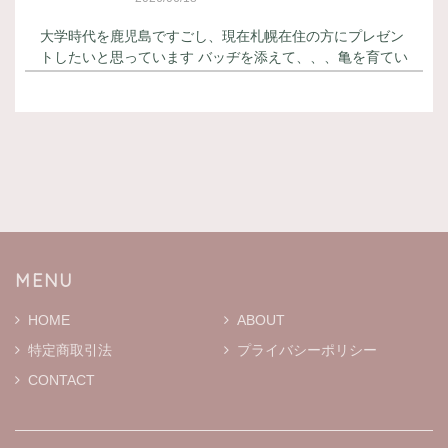
大学時代を鹿児島ですごし、現在札幌在住の方にプレゼン
トしたいと思っています バッヂを添えて、、、亀を育てい
らっしゃるので とても喜んでくださると思います 御朱印
帳はカッコ良く バッヂはとても可愛いです！
てのひら御朱印帳 「掌」 紙デザイン -白熊-
2026/06/18
本日届きました 丁寧なメッセージカードが添えてあり と
ても嬉しく思っています ありがとうございます 御朱印帳
はとても可愛らしいです 大切に使います
MENU
HOME
ABOUT
特定商取引法
プライバシーポリシー
MOKMOKティッシュケース S ※通常プリントバージョン
ホワイト
CONTACT
2026/01/19
二宮こずえさんがYouTubeでファンの方からいただいたと
こちらのティッシュケースを紹介されていて、とっても可