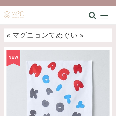
« マグニョンてぬぐい »