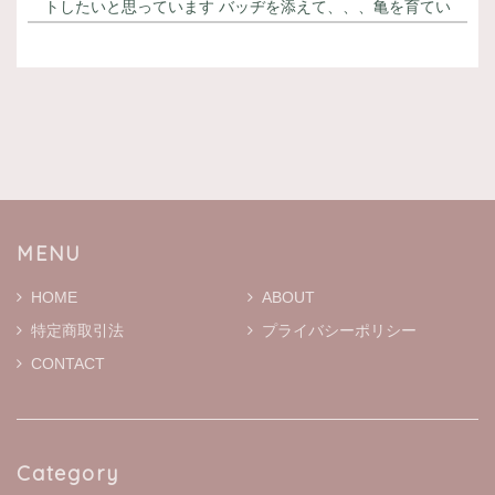
トしたいと思っています バッヂを添えて、、、亀を育てい
らっしゃるので とても喜んでくださると思います 御朱印
帳はカッコ良く バッヂはとても可愛いです！
てのひら御朱印帳 「掌」 紙デザイン -白熊-
2026/06/18
本日届きました 丁寧なメッセージカードが添えてあり と
ても嬉しく思っています ありがとうございます 御朱印帳
はとても可愛らしいです 大切に使います
MENU
HOME
ABOUT
特定商取引法
プライバシーポリシー
MOKMOKティッシュケース S ※通常プリントバージョン
ホワイト
CONTACT
2026/01/19
二宮こずえさんがYouTubeでファンの方からいただいたと
こちらのティッシュケースを紹介されていて、とっても可
愛かったのですぐ検索しました！ 本日届きましたがホント
Category
に可愛い♬ お友達にもプレゼントしたいです。 大切に使