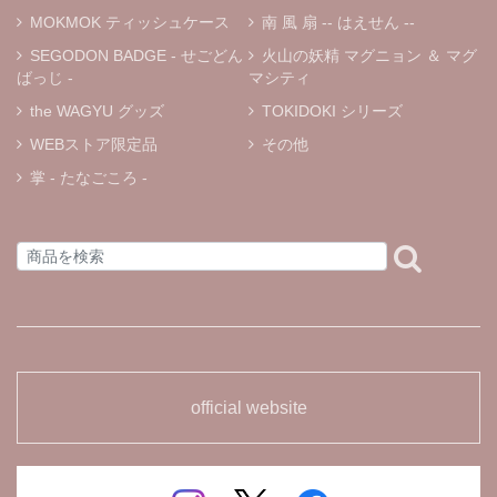
います。
MOKMOK ティッシュケース
南 風 扇 -- はえせん --
SEGODON BADGE - せごどん
火山の妖精 マグニョン ＆ マグ
ばっじ -
マシティ
« マグニョン キーホルダー付きぬいぐるみ »
the WAGYU グッズ
TOKIDOKI シリーズ
① マルニョン
2025/12/01
WEBストア限定品
その他
掌 - たなごころ -
« マグニョン ポールチェーン付きぬいぐるみストラップ »
① マルニョン
2025/11/30
かわいい🩷購入できて良かったです。ありがとうございま
した。
official website
« マグニョンワッペン »
➁ 焼酎グラス
2025/01/10