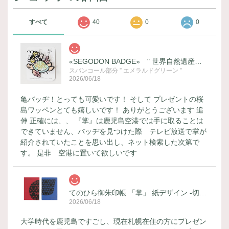
すべて
40
0
0
«SEGODON BADGE» " 世界自然遺産登録記念 (ウミガメ) " バージョン
スパンコール部分 ” エメラルドグリーン ”
2026/06/18
亀バッヂ！とっても可愛いです！ そして プレゼントの桜
島ワッペンとても嬉しいです！ ありがとうございます 追
伸 正確には、、 『掌』は鹿児島空港では手に取ることは
できていません、バッヂを見つけた際 テレビ放送で掌が
紹介されていたことを思い出し、ネット検索した次第で
す。 是非 空港に置いて欲しいです
てのひら御朱印帳 「掌」 紙デザイン -切子-
2026/06/18
大学時代を鹿児島ですごし、現在札幌在住の方にプレゼン