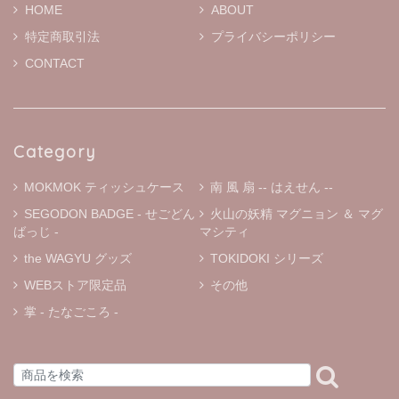
HOME
ABOUT
特定商取引法
プライバシーポリシー
MOKMOKティッシュケース S ※通常プリントバージョン
ホワイト
CONTACT
2026/01/19
二宮こずえさんがYouTubeでファンの方からいただいたと
こちらのティッシュケースを紹介されていて、とっても可
愛かったのですぐ検索しました！ 本日届きましたがホント
Category
に可愛い♬ お友達にもプレゼントしたいです。 大切に使
います。
MOKMOK ティッシュケース
南 風 扇 -- はえせん --
SEGODON BADGE - せごどん
火山の妖精 マグニョン ＆ マグ
ばっじ -
マシティ
« マグニョン キーホルダー付きぬいぐるみ »
the WAGYU グッズ
TOKIDOKI シリーズ
① マルニョン
2025/12/01
WEBストア限定品
その他
掌 - たなごころ -
« マグニョン ポールチェーン付きぬいぐるみストラップ »
① マルニョン
2025/11/30