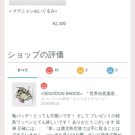
« マグニョンぬいぐるみ»
¥2,300
ショップの評価
すべて
40
0
0
«SEGODON BADGE» " 世界自然遺産登録記念 (ウミガメ) " バージョン
スパンコール部分 ” エメラルドグリーン ”
2026/06/18
亀バッヂ！とっても可愛いです！ そして プレゼントの桜
島ワッペンとても嬉しいです！ ありがとうございます 追
伸 正確には、、 『掌』は鹿児島空港では手に取ることは
できていません、バッヂを見つけた際 テレビ放送で掌が