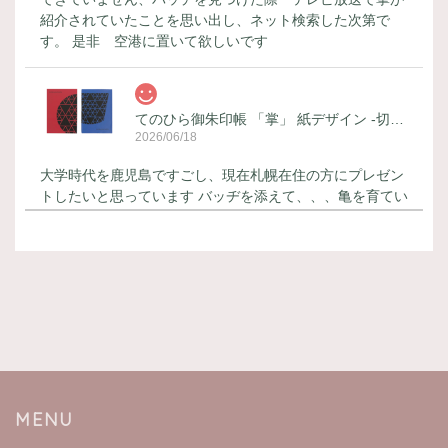
紹介されていたことを思い出し、ネット検索した次第で
す。 是非 空港に置いて欲しいです
てのひら御朱印帳 「掌」 紙デザイン -切子-
2026/06/18
大学時代を鹿児島ですごし、現在札幌在住の方にプレゼン
トしたいと思っています バッヂを添えて、、、亀を育てい
らっしゃるので とても喜んでくださると思います 御朱印
帳はカッコ良く バッヂはとても可愛いです！
てのひら御朱印帳 「掌」 紙デザイン -白熊-
2026/06/18
本日届きました 丁寧なメッセージカードが添えてあり と
ても嬉しく思っています ありがとうございます 御朱印帳
はとても可愛らしいです 大切に使います
MENU