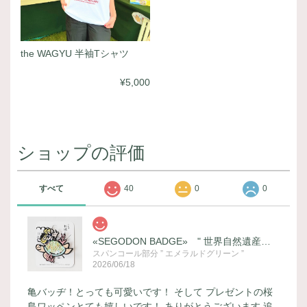
the WAGYU 半袖Tシャツ
¥5,000
ショップの評価
すべて
40
0
0
«SEGODON BADGE» " 世界自然遺産登録記念 (ウミガメ) " バージョン
スパンコール部分 ” エメラルドグリーン ”
2026/06/18
亀バッヂ！とっても可愛いです！ そして プレゼントの桜
島ワッペンとても嬉しいです！ ありがとうございます 追