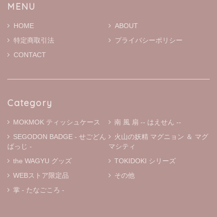
はとても可愛らしいです 大切に使います
MENU
HOME
ABOUT
特定商取引法
プライバシーポリシー
MOKMOKティッシュケース S ※通常プリントバージョン
ホワイト
CONTACT
2026/01/19
二宮こずえさんがYouTubeでファンの方からいただいたと
こちらのティッシュケースを紹介されていて、とっても可
愛かったのですぐ検索しました！ 本日届きましたがホント
Category
に可愛い♬ お友達にもプレゼントしたいです。 大切に使
います。
MOKMOK ティッシュケース
南 風 扇 -- はえせん --
SEGODON BADGE - せごどん
火山の妖精 マグニョン ＆ マグ
ばっじ -
マシティ
« マグニョン キーホルダー付きぬいぐるみ »
the WAGYU グッズ
TOKIDOKI シリーズ
① マルニョン
2025/12/01
WEBストア限定品
その他
掌 - たなごころ -
« マグニョン ポールチェーン付きぬいぐるみストラップ »