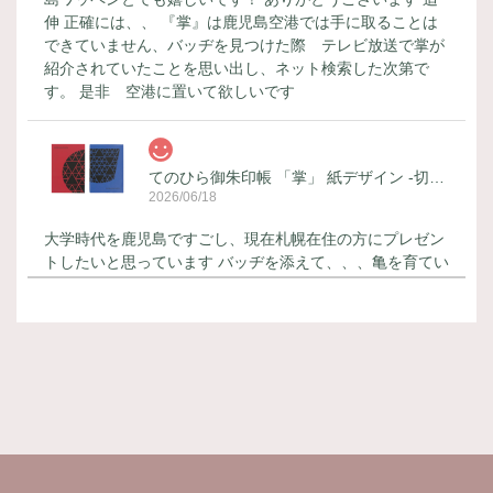
伸 正確には、、 『掌』は鹿児島空港では手に取ることは
できていません、バッヂを見つけた際 テレビ放送で掌が
紹介されていたことを思い出し、ネット検索した次第で
す。 是非 空港に置いて欲しいです
てのひら御朱印帳 「掌」 紙デザイン -切子-
2026/06/18
大学時代を鹿児島ですごし、現在札幌在住の方にプレゼン
トしたいと思っています バッヂを添えて、、、亀を育てい
らっしゃるので とても喜んでくださると思います 御朱印
帳はカッコ良く バッヂはとても可愛いです！
てのひら御朱印帳 「掌」 紙デザイン -白熊-
2026/06/18
本日届きました 丁寧なメッセージカードが添えてあり と
ても嬉しく思っています ありがとうございます 御朱印帳