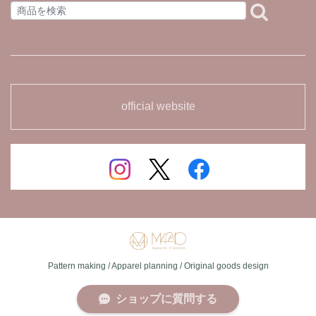
① マルニョン
2025/11/30
かわいい🩷購入できて良かったです。ありがとうございま
した。
official website
« マグニョンワッペン »
➁ 焼酎グラス
2025/01/10
« マグニョンワッペン »
① マルニョン
2025/01/10
こちらと焼酎グラスのタイプ両方買わせていただきました
が、両方ともとても丁寧に作られた可愛らしいワッペンで
Pattern making / Apparel planning / Original goods design
した。また手書きのメモもとても嬉しかったです。 数年前
に何かの旅系ＹＯＵＴＵＢＥでチラッとメガニョンのぬい
ショップに質問する
ぐるみが写っているのを見つけ、その時赤色のモヒカンに
して眼鏡をかけている太った自分にとても似ており、そこ