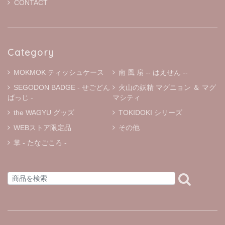
CONTACT
2026/01/19
二宮こずえさんがYouTubeでファンの方からいただいたと
こちらのティッシュケースを紹介されていて、とっても可
愛かったのですぐ検索しました！ 本日届きましたがホント
Category
に可愛い♬ お友達にもプレゼントしたいです。 大切に使
います。
MOKMOK ティッシュケース
南 風 扇 -- はえせん --
SEGODON BADGE - せごどん
火山の妖精 マグニョン ＆ マグ
ばっじ -
マシティ
« マグニョン キーホルダー付きぬいぐるみ »
the WAGYU グッズ
TOKIDOKI シリーズ
① マルニョン
2025/12/01
WEBストア限定品
その他
掌 - たなごころ -
« マグニョン ポールチェーン付きぬいぐるみストラップ »
① マルニョン
2025/11/30
かわいい🩷購入できて良かったです。ありがとうございま
した。