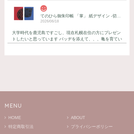
てのひら御朱印帳 「掌」 紙デザイン -切子-
2026/06/18
大学時代を鹿児島ですごし、現在札幌在住の方にプレゼン
トしたいと思っています バッヂを添えて、、、亀を育てい
らっしゃるので とても喜んでくださると思います 御朱印
帳はカッコ良く バッヂはとても可愛いです！
てのひら御朱印帳 「掌」 紙デザイン -白熊-
2026/06/18
本日届きました 丁寧なメッセージカードが添えてあり と
ても嬉しく思っています ありがとうございます 御朱印帳
はとても可愛らしいです 大切に使います
MENU
HOME
ABOUT
特定商取引法
プライバシーポリシー
MOKMOKティッシュケース S ※通常プリントバージョン
ホワイト