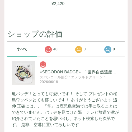
¥2,420
ショップの評価
すべて
40
0
0
«SEGODON BADGE» " 世界自然遺産登録記念 (ウミガメ) " バージョン
スパンコール部分 ” エメラルドグリーン ”
2026/06/18
亀バッヂ！とっても可愛いです！ そして プレゼントの桜
島ワッペンとても嬉しいです！ ありがとうございます 追
伸 正確には、、 『掌』は鹿児島空港では手に取ることは
できていません、バッヂを見つけた際 テレビ放送で掌が
紹介されていたことを思い出し、ネット検索した次第で
す。 是非 空港に置いて欲しいです