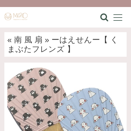
« 南 風 扇 » ーはえせんー【 く
まぶたフレンズ 】