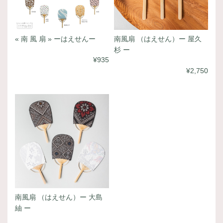
« 南 風 扇 » ーはえせんー
南風扇 （はえせん）ー 屋久
杉 ー
¥935
¥2,750
南風扇 （はえせん）ー 大島
紬 ー