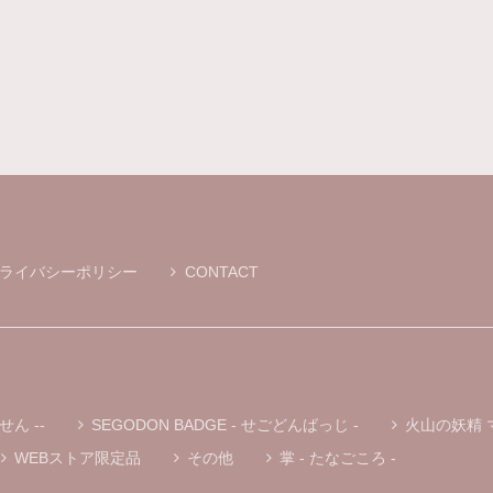
MOKMOKティッシュケース S ※通常プリントバージョン
ホワイト
2026/01/19
こずえさんがYouTubeでファンの方からいただいたとこちらのティッ
ぐ検索しました！ 本日届きましたがホントに可愛い♬ お友達にもプレゼ
ライバシーポリシー
CONTACT
« マグニョン キーホルダー付きぬいぐるみ »
① マルニョン
2025/12/01
« マグニョン ポールチェーン付きぬいぐるみストラップ »
せん --
SEGODON BADGE - せごどんばっじ -
火山の妖精 
① マルニョン
2025/11/30
WEBストア限定品
その他
掌 - たなごころ -
いい🩷購入できて良かったです。ありがとうございました。