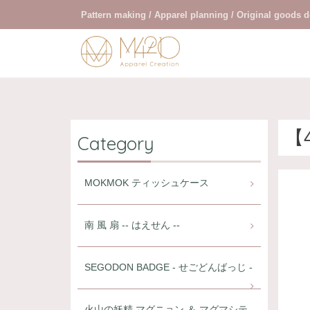
Pattern making / Apparel planning / Original goods 
【
Category
MOKMOK ティッシュケース
南 風 扇 -- はえせん --
SEGODON BADGE - せごどんばっじ -
火山の妖精 マグニョン ＆ マグマシテ