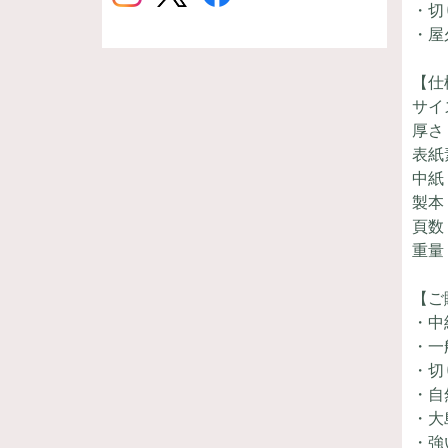
・切
・屋
【仕
サイズ
厚さ
表紙
中紙
製本
頁数
重量
【ご
・中
・一
・切
・自
・大
・強