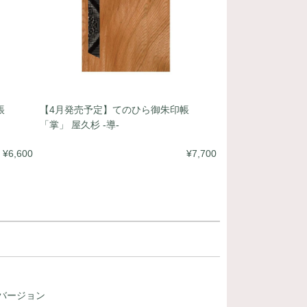
帳
【4月発売予定】てのひら御朱印帳
「掌」 屋久杉 -導-
¥6,600
¥7,700
 " バージョン