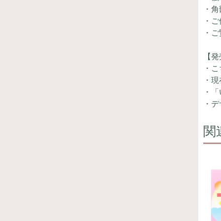
・角
・ご
・ご
【発
・こ
・現
・「
・デ
関