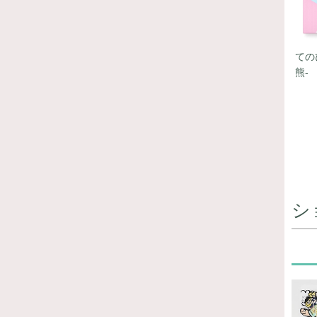
ての
熊-
シ