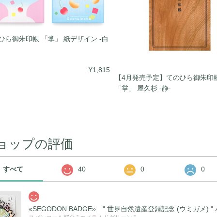
ひら御朱印帳 「掌」 紙デザイン -白
¥1,815
【4月発売予定】てのひら御朱印
「掌」 屋久杉 -静-
ョップの評価
すべて
40
0
0
«SEGODON BADGE» " 世界自然遺産登録記念 (ウミガメ)