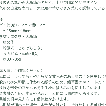
り抜きの窓から大島紬がのぞく、上品で印象的なデザイン
久杉の自然な表情と、大島紬の華やかさが美しく調和している
様】
：約 縦12.5cm × 横8.5cm
：約15mm〜18mm
素材：屋久杉・大島紬
：鳥の子
：蛇腹式（じゃばらしき）
：片面24頁・両面48頁
：約80〜85g
購入前にご確認ください】
紙には、うっすらとやわらかな黄色みのある鳥の子を使用して
般的な御朱印帳に使われる紙質のため、鉛筆書きやノートのよ
り抜き部分の窓から見える生地には大島紬を使用しています。
然素材のため、木目や色合い、表情には個体差があります。
島紬の柄や見え方にも個体差があります。
い衝撃が加わった場合、木部が欠けたり、折れたりする可能性