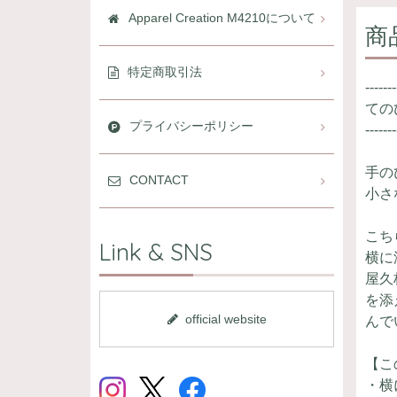
Apparel Creation M4210について
商
特定商取引法
-------
ての
プライバシーポリシー
-------
手の
CONTACT
小さ
こち
Link & SNS
横に
屋久
を添
official website
んで
【こ
・横