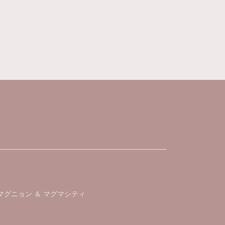
シュケースを紹介されていて、とっても可愛かったの
ントしたいです。 大切に使います。
マグニョン ＆ マグマシティ