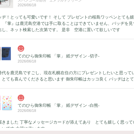
スパンコール部分 ” エメラルドグリーン ”
2026/06/18
ッヂ！とっても可愛いです！ そして プレゼントの桜島ワッペンとても嬉
、 『掌』は鹿児島空港では手に取ることはできていません、バッヂを見
出し、ネット検索した次第です。 是非 空港に置いて欲しいです
てのひら御朱印帳 「掌」 紙デザイン -切子-
2026/06/18
時代を鹿児島ですごし、現在札幌在住の方にプレゼントしたいと思ってい
 とても喜んでくださると思います 御朱印帳はカッコ良く バッヂはと
てのひら御朱印帳 「掌」 紙デザイン -白熊-
2026/06/18
届きました 丁寧なメッセージカードが添えてあり とても嬉しく思って
しいです 大切に使います